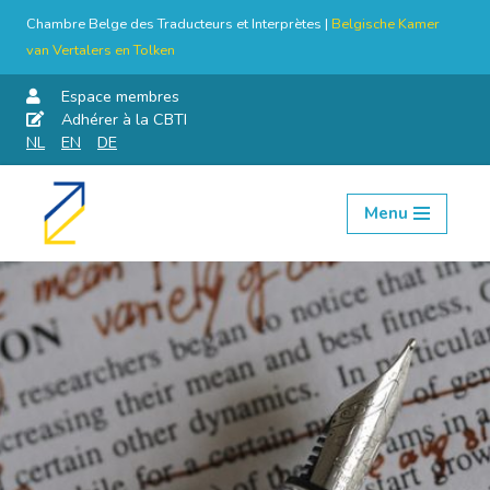
Chambre Belge des Traducteurs et Interprètes |
Belgische Kamer
van Vertalers en Tolken
Espace membres
Adhérer à la CBTI
NL
EN
DE
Menu
Aller
au
contenu