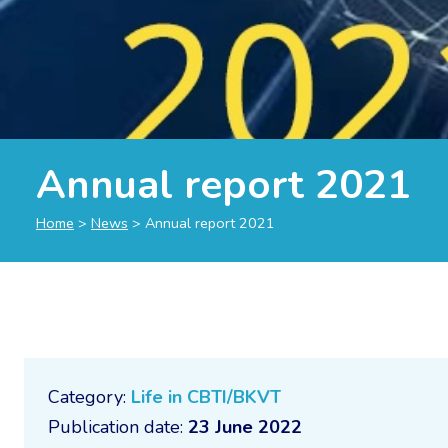
Annual report 2021
Home
>
News
>
Annual report 2021
Category:
Life in CBTI/BKVT
Publication date:
23 June 2022