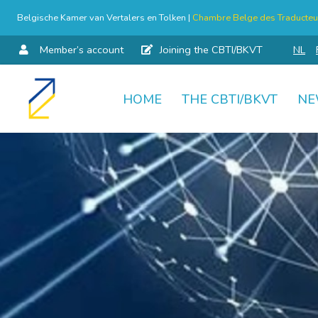
Belgische Kamer van Vertalers en Tolken |
Chambre Belge des Traducteur
Member’s account
Joining the CBTI/BKVT
NL
HOME
THE CBTI/BKVT
NE
Skip
to
content