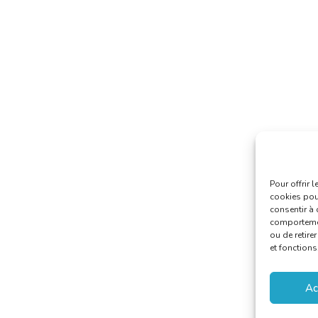
Pour offrir 
cookies pour
consentir à 
comportement
ou de retire
et fonctions
Ac