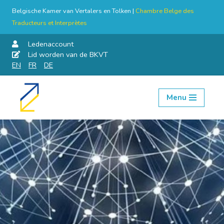
Belgische Kamer van Vertalers en Tolken |
Chambre Belge des
Traducteurs et Interprètes
Ledenaccount
Lid worden van de BKVT
EN
FR
DE
Menu
Skip
to
content