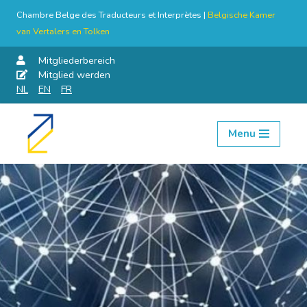
Chambre Belge des Traducteurs et Interprètes |
Belgische Kamer
van Vertalers en Tolken
Mitgliederbereich
Mitglied werden
NL
EN
FR
Menu
Skip
to
content