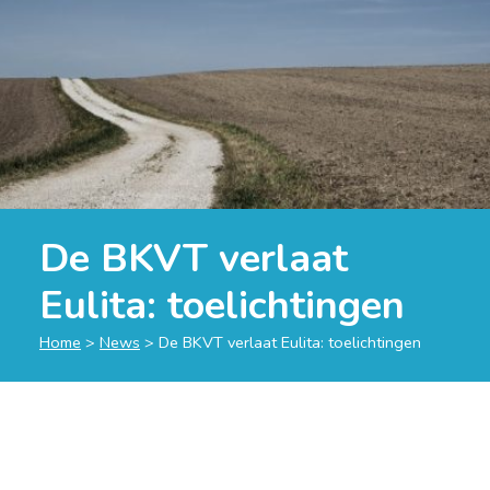
De BKVT verlaat
Eulita: toelichtingen
Home
>
News
>
De BKVT verlaat Eulita: toelichtingen