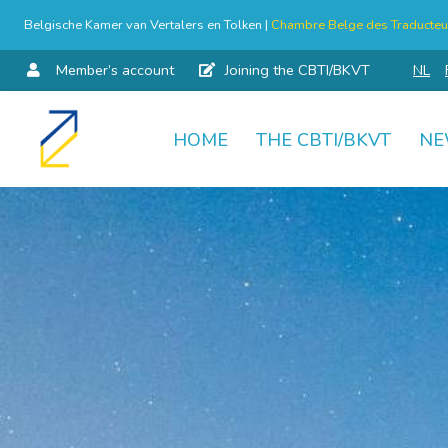
Belgische Kamer van Vertalers en Tolken |
Chambre Belge des Traducteur
Member’s account
Joining the CBTI/BKVT
NL
HOME
THE CBTI/BKVT
NE
Skip
to
content