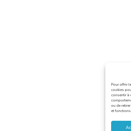
Pour offrir 
cookies pour
consentir à 
comportement
ou de retire
et fonctions
Ac