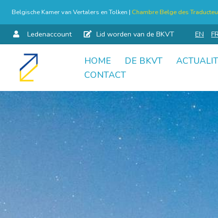
Belgische Kamer van Vertalers en Tolken |
Chambre Belge des Traducteur
Ledenaccount
Lid worden van de BKVT
EN
F
HOME
DE BKVT
ACTUALIT
Skip
CONTACT
to
content