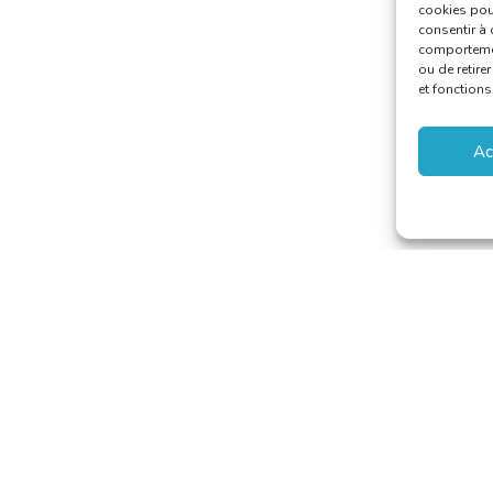
cookies pour
consentir à 
comportement
ou de retire
et fonctions
Ac
aducteurs et Interprètes
riat@translators.be