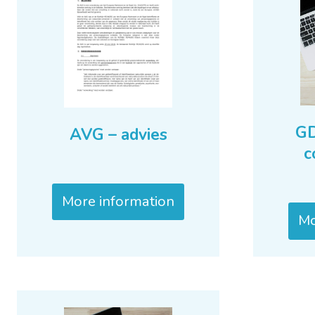
GD
AVG – advies
c
More information
Mo