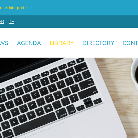
s et Interprètes
FR
DE
WS
AGENDA
LIBRARY
DIRECTORY
CONT