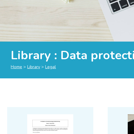
Library :
Data protect
Home
>
Library
>
Legal