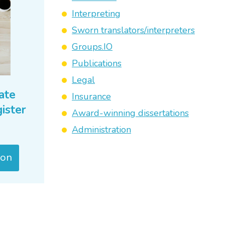
Interpreting
Sworn translators/interpreters
Groups.IO
Publications
Legal
ate
Insurance
ister
Award-winning dissertations
Administration
ion