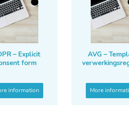
PR – Explicit
AVG – Templ
onsent form
verwerkingsreg
re information
More informat