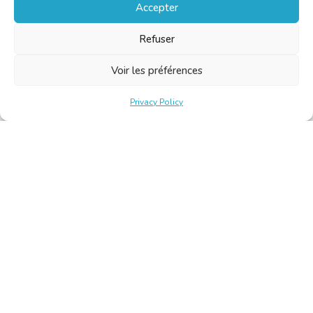
Accepter
Refuser
Voir les préférences
Privacy Policy
Belgische Kamer van Vertalers en Tolken | Chambre Belge
des Traducteurs et Interprètes
Keizerslaan 10, 1000 Brussel – Tel.: +32 2 513 09 15 –