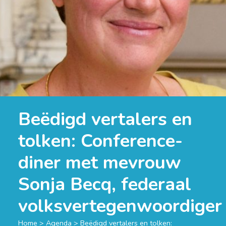
Beëdigd vertalers en
tolken: Conference-
diner met mevrouw
Sonja Becq, federaal
volksvertegenwoordiger
Home
>
Agenda
>
Beëdigd vertalers en tolken: