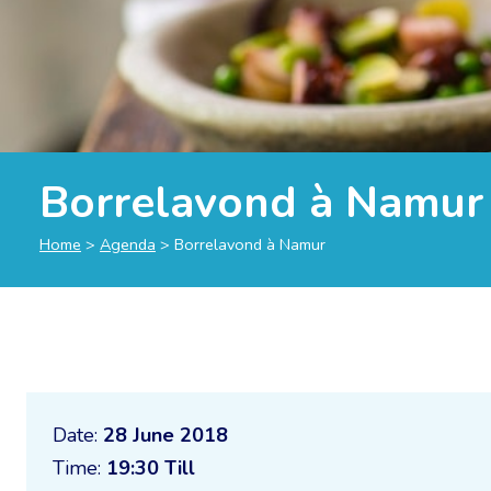
Borrelavond à Namur
Home
>
Agenda
>
Borrelavond à Namur
Date:
28 June 2018
Time:
19:30 Till