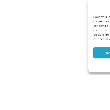
Pour offrir 
cookies pour
consentir à 
comportement
ou de retire
et fonctions
Ac