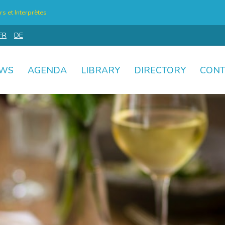
s et Interprètes
FR
DE
WS
AGENDA
LIBRARY
DIRECTORY
CONT