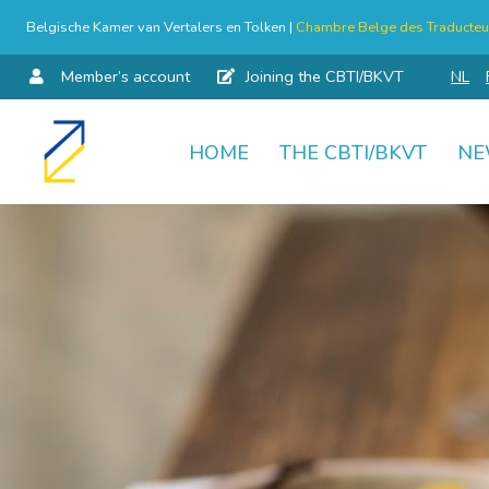
Belgische Kamer van Vertalers en Tolken |
Chambre Belge des Traducteur
Member’s account
Joining the CBTI/BKVT
NL
HOME
THE CBTI/BKVT
NE
Skip
to
content