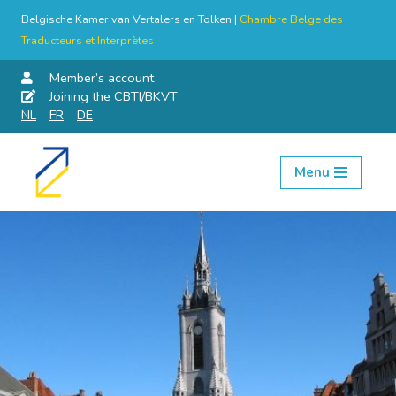
Belgische Kamer van Vertalers en Tolken |
Chambre Belge des
Traducteurs et Interprètes
Member’s account
Joining the CBTI/BKVT
NL
FR
DE
Menu
Skip
to
content