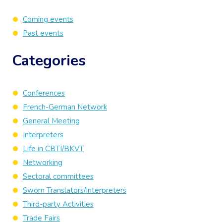
Coming events
Past events
Categories
Conferences
French-German Network
General Meeting
Interpreters
Life in CBTI/BKVT
Networking
Sectoral committees
Sworn Translators/Interpreters
Third-party Activities
Trade Fairs