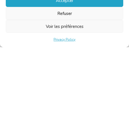
Accepter
Refuser
Voir les préférences
Privacy Policy
Belgische Kamer van Vertalers en Tolken | Chambre Belge
des Traducteurs et Interprètes
Keizerslaan 10, 1000 Brussel – Tel.: +32 2 513 09 15 –