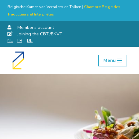
Belgische Kamer van Vertalers en Tolken |
Chambre Belge des
Traducteurs et Interprètes
Member’s account
Joining the CBTI/BKVT
NL
FR
DE
Menu
Skip
to
content