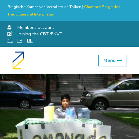
Belgische Kamer van Vertalers en Tolken |
Chambre Belge des
Traducteurs et Interprètes
Member’s account
Joining the CBTI/BKVT
NL
FR
DE
Menu
Skip
to
content