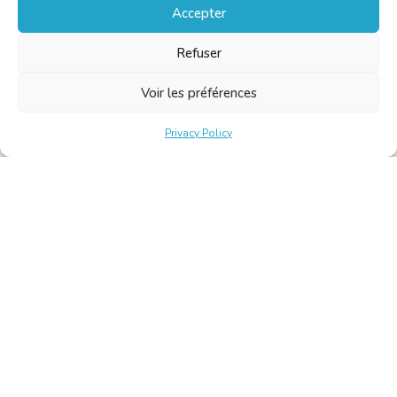
Accepter
Refuser
Voir les préférences
Privacy Policy
Belgische Kamer van Vertalers en Tolken | Chambre Belge
des Traducteurs et Interprètes
Keizerslaan 10, 1000 Brussel – Tel.: +32 2 513 09 15 –