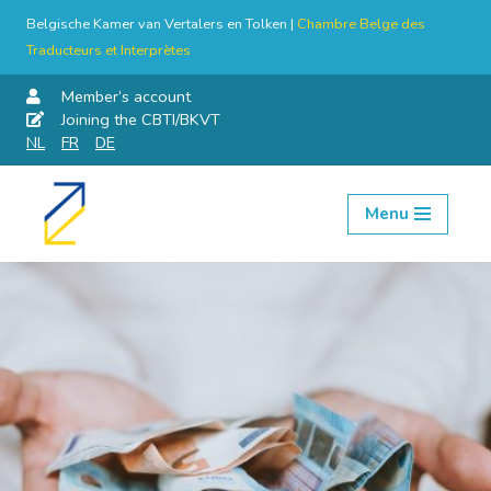
Belgische Kamer van Vertalers en Tolken |
Chambre Belge des
Traducteurs et Interprètes
Member’s account
Joining the CBTI/BKVT
NL
FR
DE
Menu
Skip
to
content