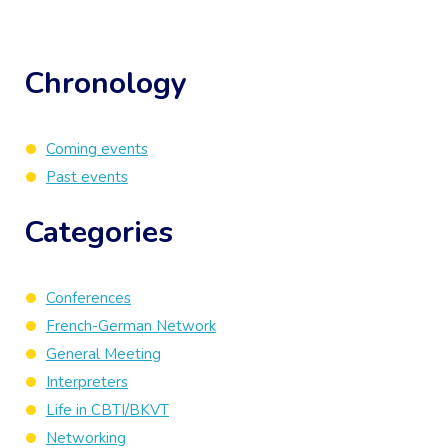
Chronology
Coming events
Past events
Categories
Conferences
French-German Network
General Meeting
Interpreters
Life in CBTI/BKVT
Networking