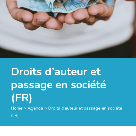
Droits d’auteur et
passage en société
(FR)
Home
>
Agenda
>
Droits d’auteur et passage en société
(FR)