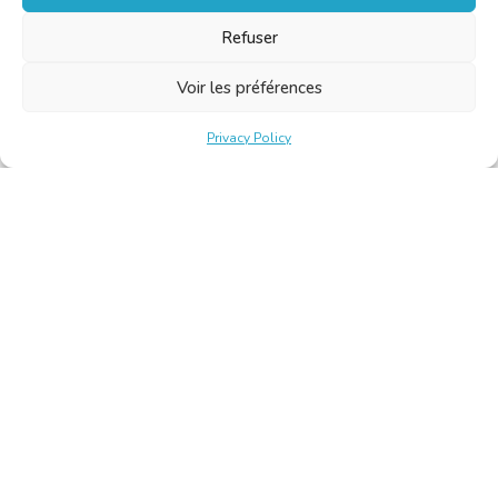
Refuser
Voir les préférences
Privacy Policy
Belgische Kamer van Vertalers en Tolken | Chambre Belge
des Traducteurs et Interprètes
Keizerslaan 10, 1000 Brussel – Tel.: +32 2 513 09 15 –
secretariat@translators.be