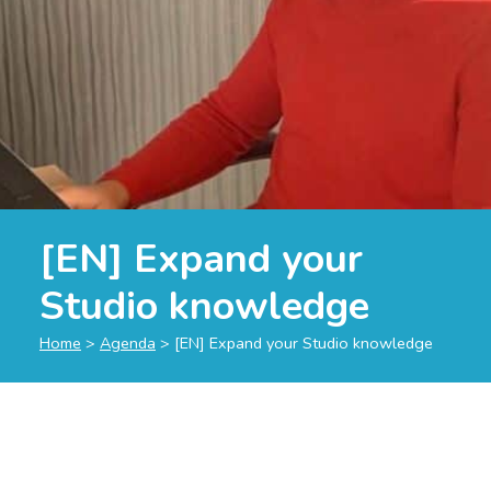
[EN] Expand your
Studio knowledge
Home
>
Agenda
>
[EN] Expand your Studio knowledge