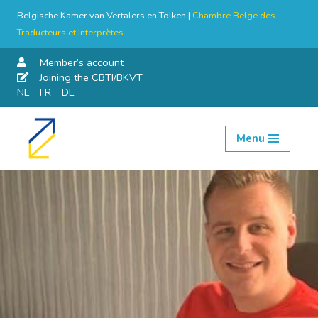
Belgische Kamer van Vertalers en Tolken |
Chambre Belge des
Traducteurs et Interprètes
Member’s account
Joining the CBTI/BKVT
NL
FR
DE
Menu
Skip
to
content