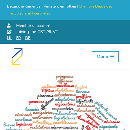
Belgische Kamer van Vertalers en Tolken |
Chambre Belge des
Traducteurs et Interprètes
Member’s account
Joining the CBTI/BKVT
NL
FR
DE
Menu
Skip
to
content