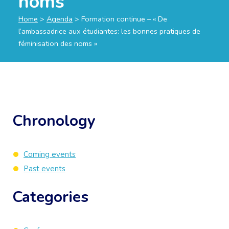
noms”
Home
>
Agenda
>
Formation continue – « De
l’ambassadrice aux étudiantes: les bonnes pratiques de
féminisation des noms »
Chronology
Coming events
Past events
Categories