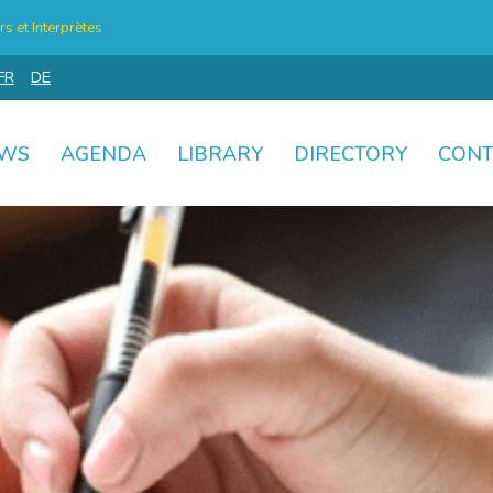
s et Interprètes
FR
DE
WS
AGENDA
LIBRARY
DIRECTORY
CONT