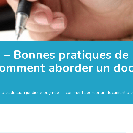
 – Bonnes pratiques de 
 comment aborder un doc
 la traduction juridique ou jurée — comment aborder un document à tr