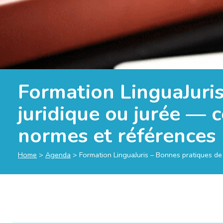
Formation LinguaJuris
juridique ou jurée —
normes et références
Home
>
Agenda
>
Formation LinguaJuris – Bonnes pratiques de