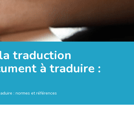
la traduction
ument à traduire :
aduire : normes et références