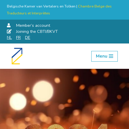
Belgische Kamer van Vertalers en Tolken |
Chambre Belge des
Traducteurs et Interprètes
Member’s account
Joining the CBTI/BKVT
NL
FR
DE
Menu
Skip
to
content