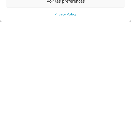
Voir les préférences
Privacy Policy
Belgische Kamer van Vertalers en Tolken | Chambre Belge
des Traducteurs et Interprètes
Keizerslaan 10, 1000 Brussel – Tel.: +32 2 513 09 15 –
secretariat@translators.be