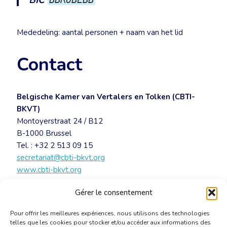
BIC
Mededeling: aantal personen + naam van het lid
Contact
Belgische Kamer van Vertalers en Tolken (CBTI-
BKVT)
Montoyerstraat 24 / B12
B-1000 Brussel
Tel. : +32 2 513 09 15
secretariat@cbti-bkvt.org
www.cbti-bkvt.org
Gérer le consentement
UITNODIGING – Sint-Hiëronymus BKVT 2018
[PDF]
Pour offrir les meilleures expériences, nous utilisons des technologies
telles que les cookies pour stocker et/ou accéder aux informations des