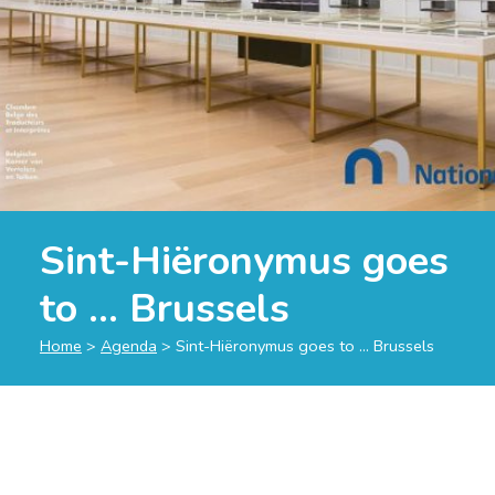
Sint-Hiëronymus goes
to … Brussels
Home
>
Agenda
>
Sint-Hiëronymus goes to … Brussels