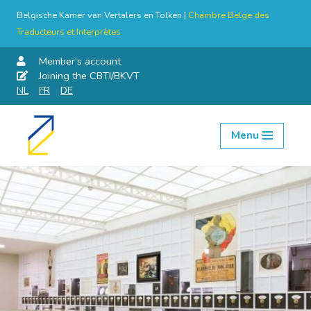
Belgische Kamer van Vertalers en Tolken |
Chambre Belge des
Traducteurs et Interprètes
Member’s account
Joining the CBTI/BKVT
NL
FR
DE
Menu
Skip
to
content