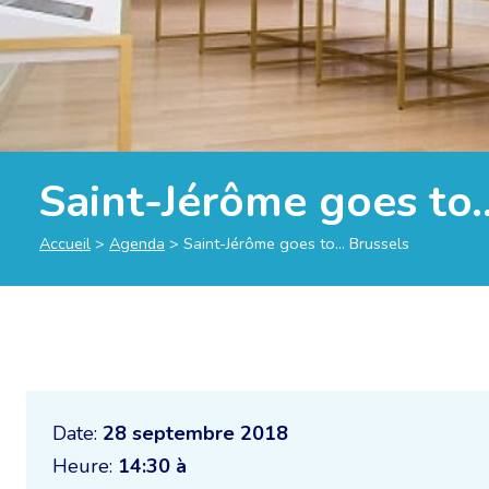
Saint-Jérôme goes to
Accueil
>
Agenda
>
Saint-Jérôme goes to… Brussels
Date:
28 septembre 2018
Heure:
14:30 à