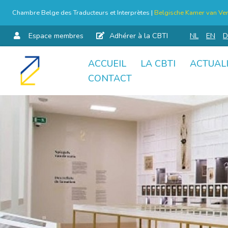
Chambre Belge des Traducteurs et Interprètes |
Belgische Kamer van Ver
Espace membres
Adhérer à la CBTI
NL
EN
D
ACCUEIL
LA CBTI
ACTUAL
Aller
CONTACT
au
contenu