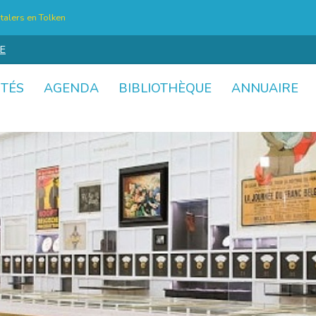
talers en Tolken
E
ITÉS
AGENDA
BIBLIOTHÈQUE
ANNUAIRE