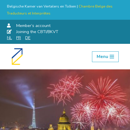
Belgische Kamer van Vertalers en Tolken |
Chambre Belge des
Traducteurs et Interprètes
Member’s account
Joining the CBTI/BKVT
NL
FR
DE
Menu
Skip
to
content