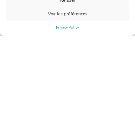
Refuser
Voir les préférences
Privacy Policy
Belgische Kamer van Vertalers en Tolken | Chambre Belge
des Traducteurs et Interprètes
Keizerslaan 10, 1000 Brussel – Tel.: +32 2 513 09 15 –
secretariat@translators.be