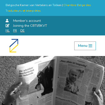
Belgische Kamer van Vertalers en Tolken |
Chambre Belge des
Traducteurs et Interprètes
Member’s account
Joining the CBTI/BKVT
NL
FR
DE
Menu
Skip
to
content