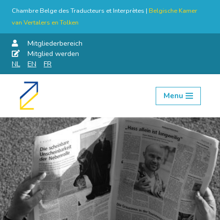
Chambre Belge des Traducteurs et Interprètes |
Belgische Kamer
van Vertalers en Tolken
Mitgliederbereich
Mitglied werden
NL
EN
FR
Menu
Skip
to
content