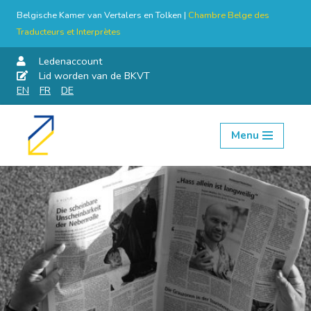
Belgische Kamer van Vertalers en Tolken |
Chambre Belge des
Traducteurs et Interprètes
Ledenaccount
Lid worden van de BKVT
EN
FR
DE
Menu
Skip
to
content