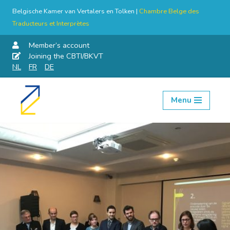
Belgische Kamer van Vertalers en Tolken |
Chambre Belge des
Traducteurs et Interprètes
Member’s account
Joining the CBTI/BKVT
NL
FR
DE
Menu
Skip
to
content