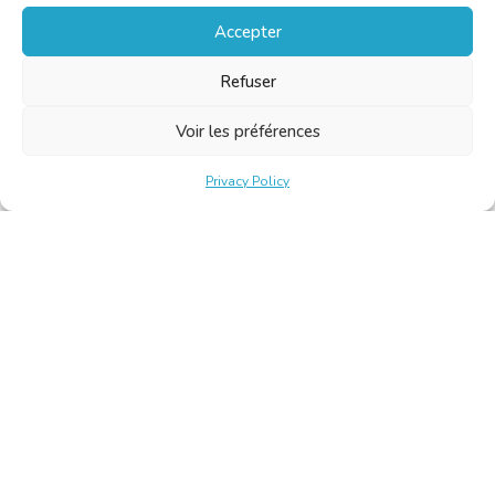
Accepter
Refuser
Voir les préférences
Privacy Policy
Belgische Kamer van Vertalers en Tolken | Chambre Belge
des Traducteurs et Interprètes