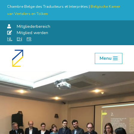
Chambre Belge des Traducteurs et Interprètes |
Belgische Kamer
van Vertalers en Tolken
Mitgliederbereich
Mitglied werden
NL
EN
FR
Menu
Skip
to
content