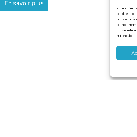
En savoir plus
Pour offrir 
cookies pour
consentir à 
comportement
ou de retire
et fonctions
Ac
 van Vertalers en Tolken