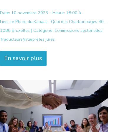
Date: 10 novembre 2023 - Heure: 18:00 à
Lieu:
Le Phare du Kanaal - Quai des Charbonnages 40 -
1080 Bruxelles |
Catégorie:
Commissions sectorielles,
Traducteurs/interprètes jurés
En savoir plus