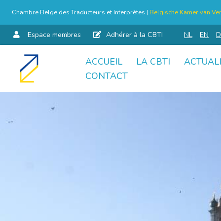
Chambre Belge des Traducteurs et Interprètes |
Belgische Kamer van Ver
Espace membres
Adhérer à la CBTI
NL
EN
D
ACCUEIL
LA CBTI
ACTUAL
Aller
CONTACT
au
contenu