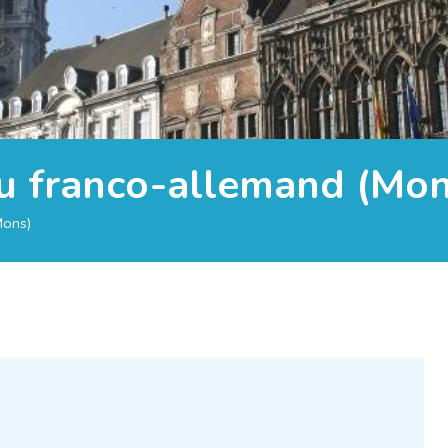
u franco-allemand (Mon
Mons)