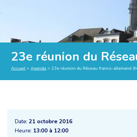
23e réunion du Résea
Accueil
>
Agenda
>
23e réunion du Réseau franco-allemand (
Date:
21 octobre 2016
Heure:
13:00 à 12:00