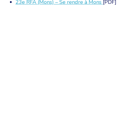
23e RFA (Mons) – Se rendre à Mons
[PDF]
Chambre Belge des Traducteurs et Interprètes | Belgische Kamer
10, bld de l’Empereur 1000 Bruxelles – Tél. : +32 2 513 09 15 