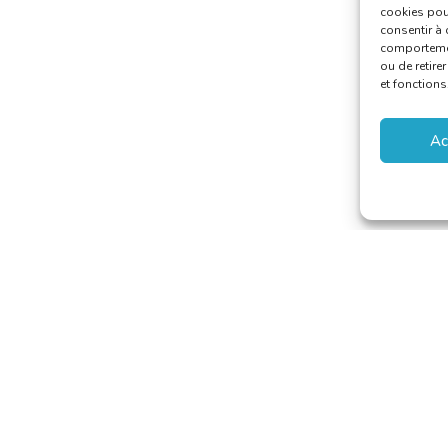
cookies pour
consentir à 
comportement
ou de retire
et fonctions
Ac
 van Vertalers en Tolken
–
secretariat@translators.be