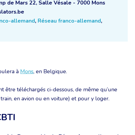
mp de Mars 22, Salle Vésale - 7000 Mons
lators.be
anco-allemand
,
Réseau franco-allemand
,
oulera à
Mons
, en Belgique.
nt être téléchargés ci-dessous, de même qu’une
 train, en avion ou en voiture) et pour y loger.
CBTI