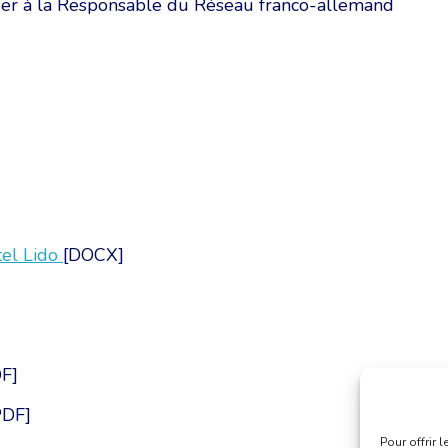
ser à la Responsable du Réseau franco-allemand
tel Lido
[DOCX]
F]
PDF]
Pour offrir 