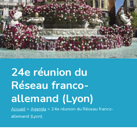
24e réunion du
Réseau franco-
allemand (Lyon)
Accueil
>
Agenda
>
24e réunion du Réseau franco-
allemand (Lyon)