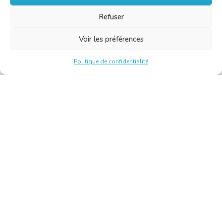
Refuser
Voir les préférences
Politique de confidentialité
Chambre Belge des Traducteurs et Interprètes | Belgische
Kamer van Vertalers en Tolken
10, bld de l’Empereur 1000 Bruxelles – Tél. : +32 2 513 09
15 –
secretariat@translators.be