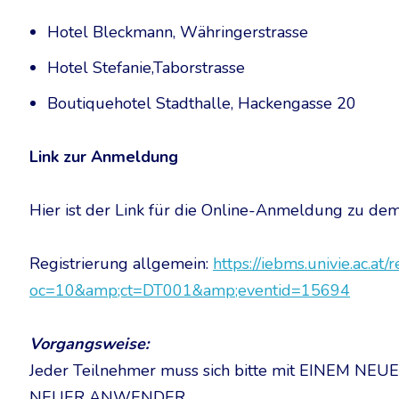
Hotel Bleckmann, Währingerstrasse
Hotel Stefanie,Taborstrasse
Boutiquehotel Stadthalle, Hackengasse 20
Link zur Anmeldung
Hier ist der Link für die Online-Anmeldung zu de
Registrierung allgemein:
https://iebms.univie.ac.at
oc=10&amp;ct=DT001&amp;eventid=15694
Vorgangsweise:
Jeder Teilnehmer muss sich bitte mit EINEM NEU
NEUER ANWENDER