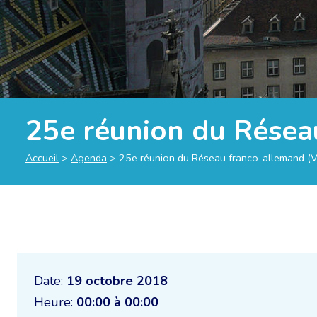
25e réunion du Résea
Accueil
>
Agenda
>
25e réunion du Réseau franco-allemand (V
Date:
19 octobre 2018
Heure:
00:00 à 00:00