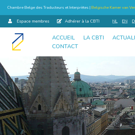
Chambre Belge des Traducteurs et Interprètes |
Belgische Kamer van Ver
Espace membres
Adhérer à la CBTI
NL
EN
D
ACCUEIL
LA CBTI
ACTUAL
Aller
CONTACT
au
contenu