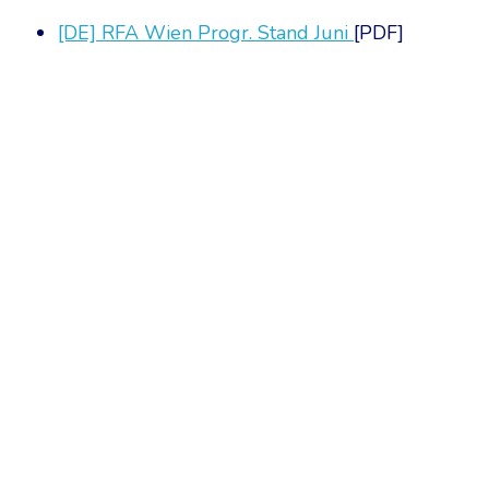
[DE] RFA Wien Progr. Stand Juni
[PDF]
Chambre Belge des Traducteurs et Interprètes | Belgische Kamer
10, bld de l’Empereur 1000 Bruxelles – Tél. : +32 2 513 09 15 