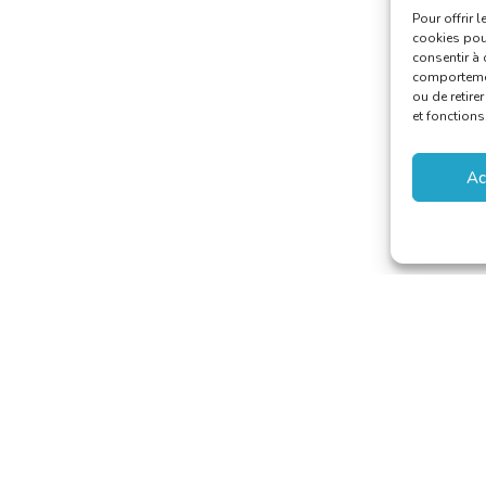
Pour offrir 
cookies pour
consentir à 
comportement
ou de retire
et fonctions
Ac
 van Vertalers en Tolken
–
secretariat@translators.be