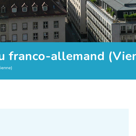
u franco-allemand (Vie
ienne)