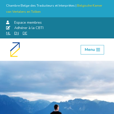
Chambre Belge des Traducteurs et Interprètes |
Belgische Kamer
van Vertalers en Tolken
Espace membres
Adhérer à la CBTI
NL
EN
DE
Menu
Aller
au
contenu