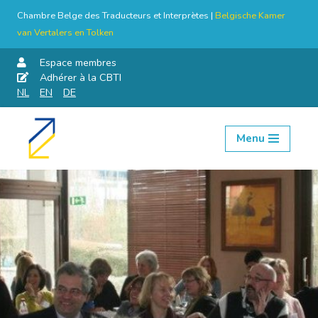
Chambre Belge des Traducteurs et Interprètes |
Belgische Kamer
van Vertalers en Tolken
Espace membres
Adhérer à la CBTI
NL
EN
DE
Menu
Aller
au
contenu