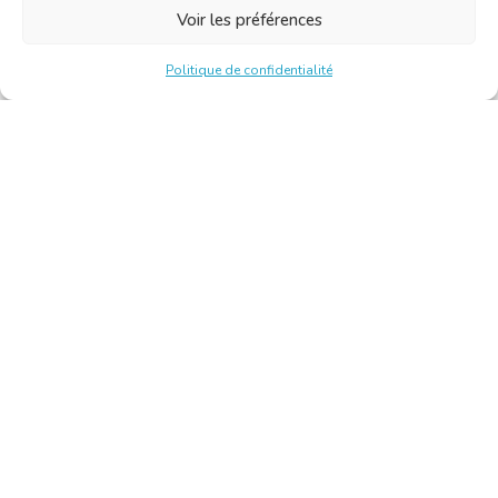
Voir les préférences
Politique de confidentialité
Chambre Belge des Traducteurs et Interprètes | Belgische
Kamer van Vertalers en Tolken
10, bld de l’Empereur 1000 Bruxelles – Tél. : +32 2 513 09
15 –
secretariat@translators.be