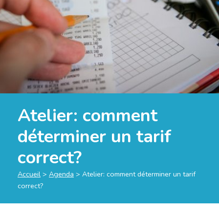
Atelier: comment
déterminer un tarif
correct?
Accueil
>
Agenda
>
Atelier: comment déterminer un tarif
correct?