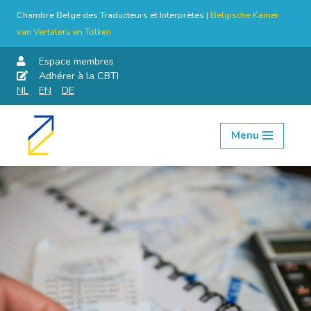
Chambre Belge des Traducteurs et Interprètes |
Belgische Kamer
van Vertalers en Tolken
Espace membres
Adhérer à la CBTI
NL
EN
DE
Menu
Aller
au
contenu