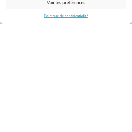
Voir les préférences
Politique de confidentialité
Chambre Belge des Traducteurs et Interprètes | Belgische
Kamer van Vertalers en Tolken
10, bld de l’Empereur 1000 Bruxelles – Tél. : +32 2 513 09
15 –
secretariat@translators.be