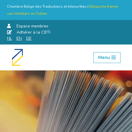
Chambre Belge des Traducteurs et Interprètes |
Belgische Kamer
van Vertalers en Tolken
Espace membres
Adhérer à la CBTI
NL
EN
DE
Menu
Aller
au
contenu