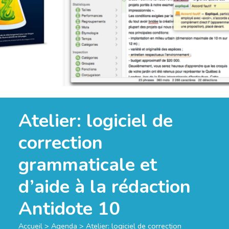
Atelier: logiciel de
correction
grammaticale et
d’aide à la rédaction
Antidote 10
Accueil
>
Agenda
>
Atelier: logiciel de correction