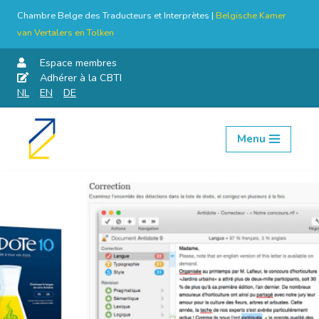
Chambre Belge des Traducteurs et Interprètes |
Belgische Kamer
van Vertalers en Tolken
Espace membres
Adhérer à la CBTI
NL
EN
DE
Menu
Aller
au
contenu