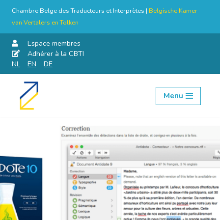
Chambre Belge des Traducteurs et Interprètes |
Belgische Kamer
van Vertalers en Tolken
Espace membres
Adhérer à la CBTI
NL
EN
DE
Menu
Aller
au
contenu