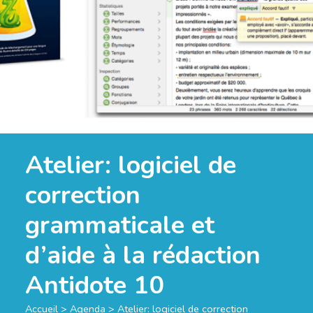
Atelier: logiciel de
correction
grammaticale et
d’aide à la rédaction
Antidote 10
Accueil
>
Agenda
>
Atelier: logiciel de correction