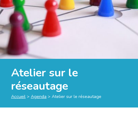
Atelier sur le
réseautage
Accueil
>
Agenda
>
Atelier sur le réseautage