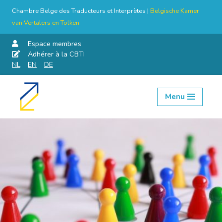
Chambre Belge des Traducteurs et Interprètes |
Belgische Kamer
van Vertalers en Tolken
Espace membres
Adhérer à la CBTI
NL
EN
DE
Menu
Aller
au
contenu