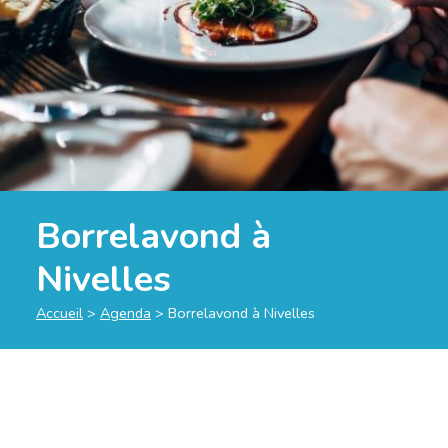
Borrelavond à
Nivelles
Accueil
>
Agenda
>
Borrelavond à Nivelles