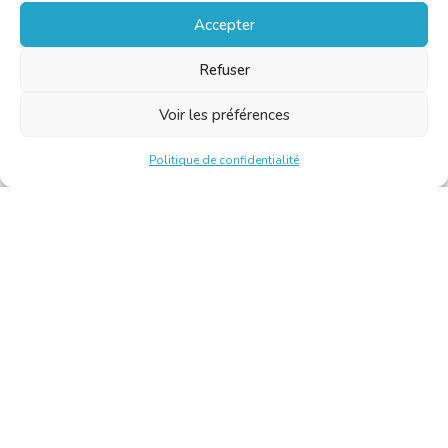
Accepter
Refuser
Voir les préférences
Politique de confidentialité
Chambre Belge des Traducteurs et Interprètes | Belgische
Kamer van Vertalers en Tolken