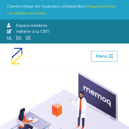
Chambre Belge des Traducteurs et Interprètes |
Belgische Kamer
van Vertalers en Tolken
Espace membres
Adhérer à la CBTI
NL
EN
DE
Menu
Aller
au
contenu