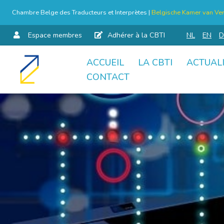
Chambre Belge des Traducteurs et Interprètes |
Belgische Kamer van Ver
Espace membres
Adhérer à la CBTI
NL
EN
D
ACCUEIL
LA CBTI
ACTUAL
Aller
CONTACT
au
contenu