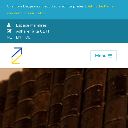
Chambre Belge des Traducteurs et Interprètes |
Belgische Kamer
van Vertalers en Tolken
Espace membres
Adhérer à la CBTI
NL
EN
DE
Menu
Aller
au
contenu