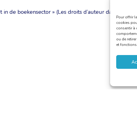
ht in de boekensector » (Les droits d’auteur dans le
Pour offrir 
cookies pour
consentir à 
comportement
ou de retire
et fonctions
Ac