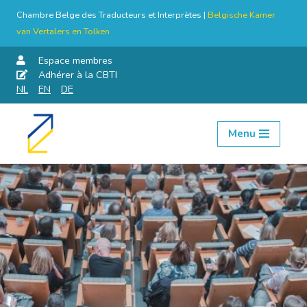
Chambre Belge des Traducteurs et Interprètes |
Belgische Kamer
van Vertalers en Tolken
Espace membres
Adhérer à la CBTI
NL
EN
DE
Menu
Aller
au
contenu