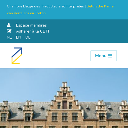
Chambre Belge des Traducteurs et Interprètes |
Belgische Kamer
van Vertalers en Tolken
Espace membres
Adhérer à la CBTI
NL
EN
DE
Menu
Aller
au
contenu