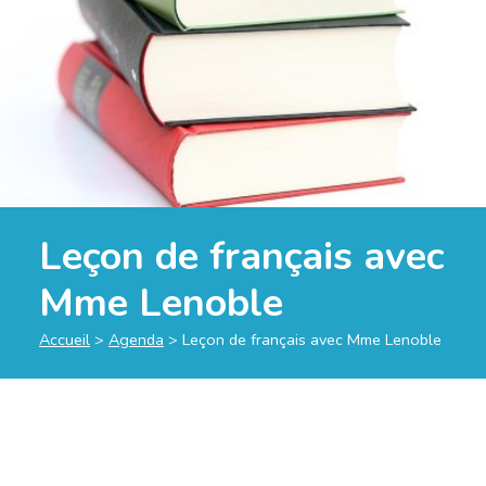
Leçon de français avec
Mme Lenoble
Accueil
>
Agenda
>
Leçon de français avec Mme Lenoble