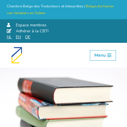
Chambre Belge des Traducteurs et Interprètes |
Belgische Kamer
van Vertalers en Tolken
Espace membres
Adhérer à la CBTI
NL
EN
DE
Menu
Aller
au
contenu