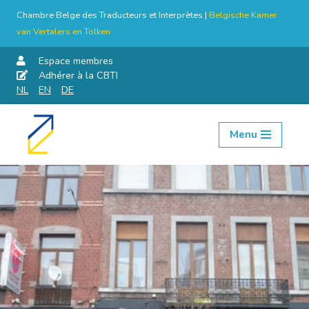
Chambre Belge des Traducteurs et Interprètes |
Belgische Kamer
van Vertalers en Tolken
Espace membres
Adhérer à la CBTI
NL
EN
DE
Menu
Aller
au
contenu