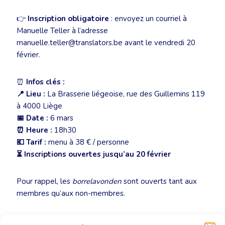
👉
Inscription obligatoire
: envoyez un courriel à
Manuelle Teller à l’adresse
manuelle.teller@translators.be avant le vendredi 20
février.
⏰
Infos clés :
📍 Lieu :
La Brasserie liégeoise, rue des Guillemins 119
à 4000 Liège
📅 Date :
6 mars
⏰ Heure :
18h30
💶 Tarif :
menu à 38 € / personne
⏳ Inscriptions ouvertes jusqu’au 20 février
Pour rappel, les
borrelavonden
sont ouverts tant aux
membres qu’aux non-membres.
À très vite autour d’un bon repas ! 😉🔥