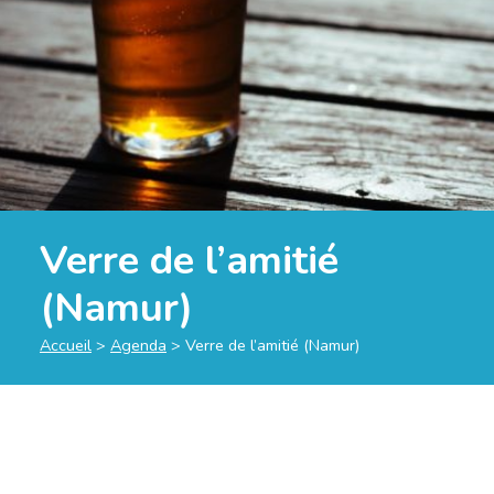
Verre de l’amitié
(Namur)
Accueil
>
Agenda
>
Verre de l’amitié (Namur)