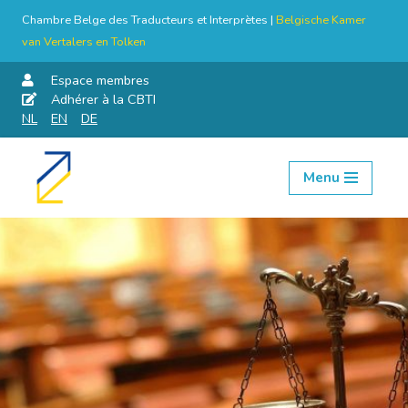
Chambre Belge des Traducteurs et Interprètes |
Belgische Kamer
van Vertalers en Tolken
Espace membres
Adhérer à la CBTI
NL
EN
DE
Menu
Aller
au
contenu