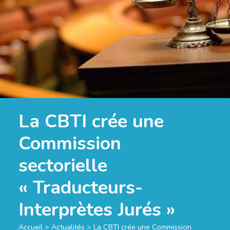
La CBTI crée une
Commission
sectorielle
« Traducteurs-
Interprètes Jurés »
Accueil
>
Actualités
>
La CBTI crée une Commission