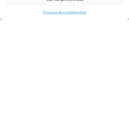
Politique de confidentialité
Chambre Belge des Traducteurs et Interprètes | Belgische
Kamer van Vertalers en Tolken
10, bld de l’Empereur 1000 Bruxelles – Tél. : +32 2 513 09
15 –
secretariat@translators.be