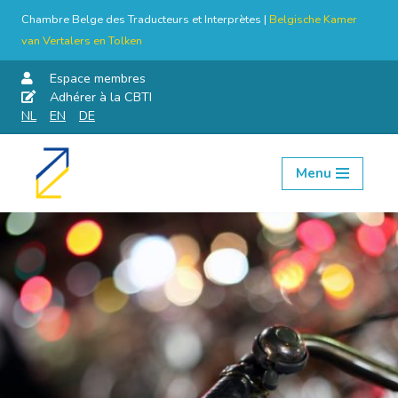
Chambre Belge des Traducteurs et Interprètes |
Belgische Kamer
van Vertalers en Tolken
Espace membres
Adhérer à la CBTI
NL
EN
DE
Menu
Aller
au
contenu