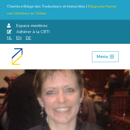
Chambre Belge des Traducteurs et Interprètes |
Belgische Kamer
van Vertalers en Tolken
Espace membres
Adhérer à la CBTI
NL
EN
DE
Menu
Aller
au
contenu